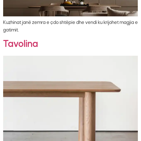
Kuzhinat janë zemra e çdo shtëpie dhe vendi ku krijohet magjia e
gatimit.
Tavolina