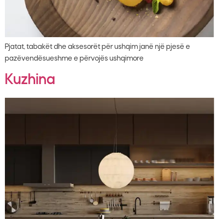
Pjatat, tabakët dhe aksesorët për ushqim janë një pjesë e
pazëvendësueshme e përvojës ushqimore
Kuzhina