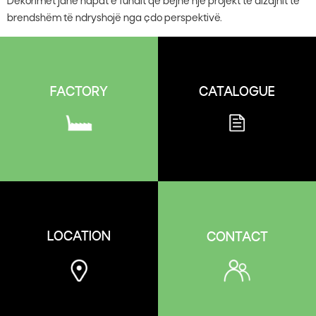
Dekorimet janë hapat e fundit që bëjnë një projekt të dizajnit të
brendshëm të ndryshojë nga çdo perspektivë.
CATALOGUE
FACTORY
LOCATION
CONTACT