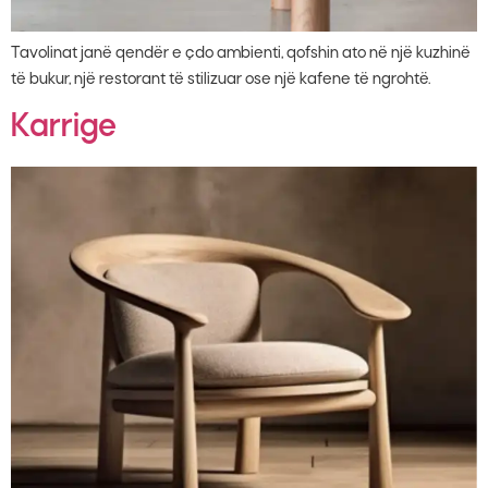
Tavolinat janë qendër e çdo ambienti, qofshin ato në një kuzhinë
të bukur, një restorant të stilizuar ose një kafene të ngrohtë.
Karrige